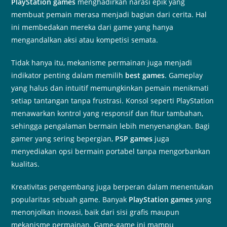
PlayStation games
menghadirkan narasi epik yang
membuat pemain merasa menjadi bagian dari cerita. Hal
ini membedakan mereka dari game yang hanya
mengandalkan aksi atau kompetisi semata.
Tidak hanya itu, mekanisme permainan juga menjadi
indikator penting dalam memilih
best games
. Gameplay
yang halus dan intuitif memungkinkan pemain menikmati
setiap tantangan tanpa frustrasi. Konsol seperti PlayStation
menawarkan kontrol yang responsif dan fitur tambahan,
sehingga pengalaman bermain lebih menyenangkan. Bagi
gamer yang sering bepergian,
PSP games
juga
menyediakan opsi bermain portabel tanpa mengorbankan
kualitas.
Kreativitas pengembang juga berperan dalam menentukan
popularitas sebuah game. Banyak
PlayStation games
yang
menonjolkan inovasi, baik dari sisi grafis maupun
mekanisme permainan. Game-game ini mampu