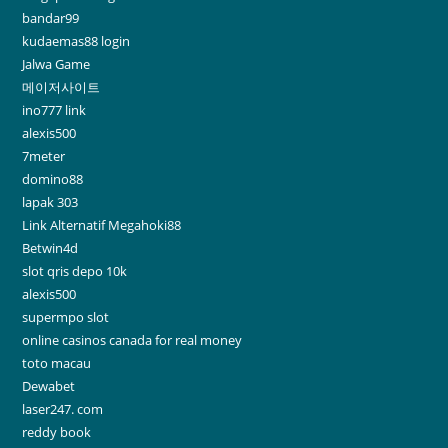
bandar99
kudaemas88 login
Jalwa Game
메이저사이트
ino777 link
alexis500
7meter
domino88
lapak 303
Link Alternatif Megahoki88
Betwin4d
slot qris depo 10k
alexis500
supermpo slot
online casinos canada for real money
toto macau
Dewabet
laser247. com
reddy book