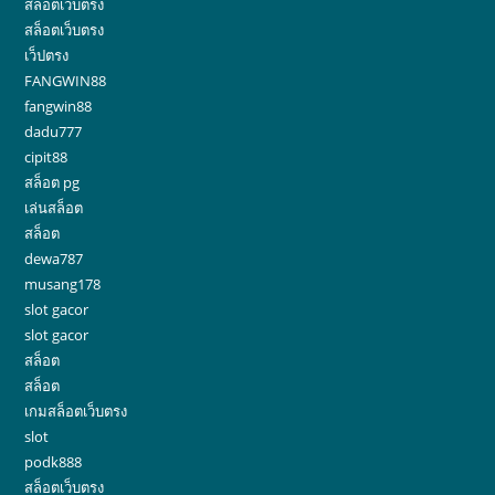
สล็อตเว็บตรง
สล็อตเว็บตรง
เว็ปตรง
FANGWIN88
fangwin88
dadu777
cipit88
สล็อต pg
เล่นสล็อต
สล็อต
dewa787
musang178
slot gacor
slot gacor
สล็อต
สล็อต
เกมสล็อตเว็บตรง
slot
podk888
สล็อตเว็บตรง