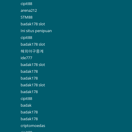
cipit88
arena212
STM88
badak178 slot
Ini situs penipuan
cipit88
badak178 slot
해외야구중계
ide777
badak178 slot
badak178
badak178
badak178 slot
badak178
cipit88
badak
badak178
badak178
criptomoedas