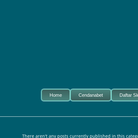
Home
Cendanabet
Daftar Sl
There aren't any posts currently published in this categ