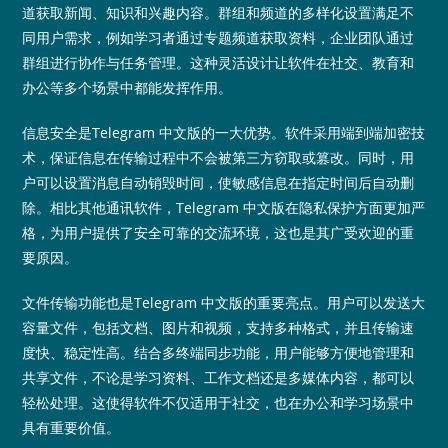
道获取新闻、知识和兴趣内容。群组和频道的多样化设置满足不
同用户需求，例如学习者通过专题频道获取资料，企业团队通过
群组进行协作与任务管理。这种灵活设计让软件在社交、教育和
办公等多个场景中都能发挥作用。
信息安全是Telegram 中文版的一大优势。软件采用端到端加密技
术，保证信息在传输过程中不会被第三方窃取或篡改。同时，用
户可以设置消息自动销毁时间，使敏感信息在指定时间后自动删
除。相比其他通讯软件，Telegram 中文版在隐私保护方面更加严
格，为用户提供了安全可靠的交流环境，这也是其广受欢迎的重
要原因。
文件传输功能也是Telegram 中文版的重要亮点。用户可以发送大
容量文件，包括文档、图片和视频，支持多种格式，并且传输速
度快、稳定性高。结合多终端同步功能，用户能够方便地管理和
共享文件，不论是学习资料、工作文档还是多媒体内容，都可以
轻松处理。这使得软件不仅适用于社交，也在办公和学习场景中
具有重要价值。