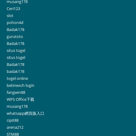
musang178
Ceri123
slot
pohon4d
Badak178
gurutoto
Badak178
situs togel
situs togel
Badak178
badak178
togel online
betinexch login
fangwin88
WPS Office下载
musang178
whatsapp網頁版入口
cipit88
arena212
STM88