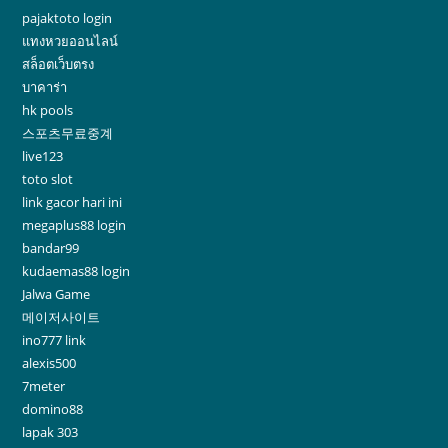
pajaktoto login
แทงหวยออนไลน์
สล็อตเว็บตรง
บาคาร่า
hk pools
스포츠무료중계
live123
toto slot
link gacor hari ini
megaplus88 login
bandar99
kudaemas88 login
Jalwa Game
메이저사이트
ino777 link
alexis500
7meter
domino88
lapak 303